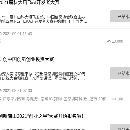
2021届科大讯飞AI开发者大赛
已结束
一年一度！由科大讯飞发起、中国信息协会联合主办
的第四届iFLYTEKA.I.开发者大赛开始啦！！！作为业
内首屈一指的人工智能竞赛平台，A.I.开发者大赛积淀
至今已成功举办过三届。去年科大讯飞联合了大疆
2021-09-01 11:43

10,000


科创中国创新创业投资大赛
已结束
为深入贯彻习近平总书记出席深圳经济特区建立40周
年庆祝大会和视察广东重要讲话、重要指示精神，抢
抓“粤港澳大湾区”“先行示范区”双区建设和实施综合改
革试点重大历史机遇，根据中国科协“科创中国”总体部
2021-08-31 07:30

署，
广东深圳深圳湾科技生态园10栋南山区深圳湾科技生态园-10栋

100

创新南山2021“创业之星”大赛开始报名啦！