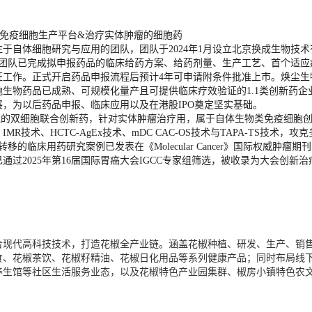
免疫细胞生产平台&治疗实体肿瘤的细胞药
于自体细胞研究与应用的团队，团队于2024年1月设立北京换成生物技术
3年，团队已完成拟申报药品的临床给药方案、给药剂量、生产工艺、首个适应
证工作。正式开启药品申报流程后预计4年可申请附条件批准上市。焕尘生
生物药品已成熟、可规模化量产且可提供临床疗效验证的1.1类创新药企
，为以后药品申报、临床应用以及在港股IPO奠定坚实基础。
细胞的双细胞联合创新药，针对实体肿瘤治疗用，属于自体生物类免疫细胞
：
IMR
技术、HCTC-AgEx技术、mDC CAC-OS技术与TAPA-TS技术，攻
巴转移的临床用药研究案例已发表在《
Molecular Cancer
》国际权威肿瘤期刊
过2025年第16届国际胃癌大会IGCC专家组筛选，被收录为大会创新治
现代高科技技术，打造花椒全产业链。涵盖花椒种植、研发、生产、销
食、花椒茶
饮、花椒籽精油、花椒日化用品等系列健康产品；同时布局线
养生馆等社区生活服务业态，以及花椒特色产业园集群、椒房小镇特色农