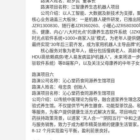
路演人姓名：赵岁民 董事长
路演项目名称：江智康养生态机器人项目
公司介绍：以人工智能、大数据及新技术为支撑，聚焦
核心业务涵盖三大板块：一是机器人硬件研发，已推出陪
JZR1300830、随行者JZR360260、小暖心JZ
乐、健康、内心“八大时光点”的康养生态软件系统（JZK
时光点软件系统+1000+商家入驻”模式，为老年人提
最终实现“30年后三箭齐发，成为家用机器人主导品牌”
核心服务对象为老年人，细分包括慢病老人、高龄老人
HDU高依赖病房/老人易发病监护机器人”，未来将进
驻软件系统）等B端客户，以及关注父母康养的中年子
路演项目六
路演公司名称：沁心堂药食同源养生馆项目
路演人姓名：母忠良 创始人
路演项目名称：沁心堂药食同源养生馆项目
公司介绍：以传统中医理论为指导，融合道家养生理念及现代营
验式养生馆。不仅提供节气养生膳食、功能型茶饮品、
等服务，为客户提供健康生活方式解决方案。项目响应 “
药扶持政策背景，以道家 “天人合一”“阴阳五行”“中
与服务销售，致力于成为都市精英信赖的健康生活管家
8-12 个月实现盈亏平衡，盈利前景良好。