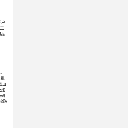
客户
能工
口品
入、
小批
脑血
托建
品研
A轮融