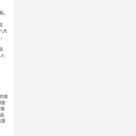
系。
文
八大
场，
院
已入
式的体
讲座
中医
产品
运营