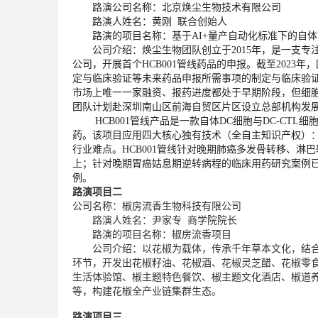
路演公司名称：北京焕尘生物技术有限公司
路演人姓名：黄刚 联合创始人
路演的项目名称：基于AI+量产自动化标准下的自体
公司介绍：焕尘生物团队创立于2015年，是一支专注
公司，开展首个HCB001管线药品的申报。截至202
定与临床验证等未来药品申报所需事项的制定与临床验
市场上唯一一家融资、报药进度都处于早期阶段，但细胞
团队计划赴深圳南山区前海自贸区片区设立总部机构发展
HCB001管线产品是一款自体DC细胞与DC-CTL
药。该项目应用四大核心独有技术（全自主知识产权）
行业难点。HCB001管线针对晚期肺癌多发骨转移、淋
上；针对晚期胃癌姑息期逆转病程的临床用药研究案例已通
例。
路演项目二
公司名称：椒房流香生物科技有限公司
路演人姓名：尹家专 商学院院长
路演的项目名称：椒房流香项目
公司介绍：以花椒为载体，传承千年草本文化，结合
环节，开发出花椒籽油、花椒酒、花椒灵芝醋、花椒零
生活体验馆、椒主题特色餐饮、椒主题文化酒店、椒道
等，构建花椒全产业链集群生态。
路演项目三