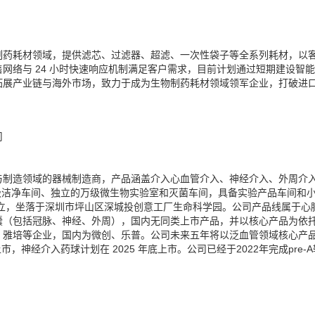
药耗材领域，提供滤芯、过滤器、超滤、一次性袋子等全系列耗材，以
网络与 24 小时快速响应机制满足客户需求，目前计划通过短期建设智
拓展产业链与海外市场，致力于成为生物制药耗材领域领军企业，打破进
司
与制造领域的器械制造商，产品涵盖介入心血管介入、神经介入、外周介
万级洁净车间、独立的万级微生物实验室和灭菌车间，具备实验产品车间和
 日注册成立，坐落于深圳市坪山区深城投创意工厂生命科学园。公司产品线属于心
囊（包括冠脉、神经、外周），国内无同类上市产品，并以核心产品为依
、雅培等企业，国内为微创、乐普。公司未来五年将以泛血管领域核心产
，神经介入药球计划在 2025 年底上市。公司已经于2022年完成pre-