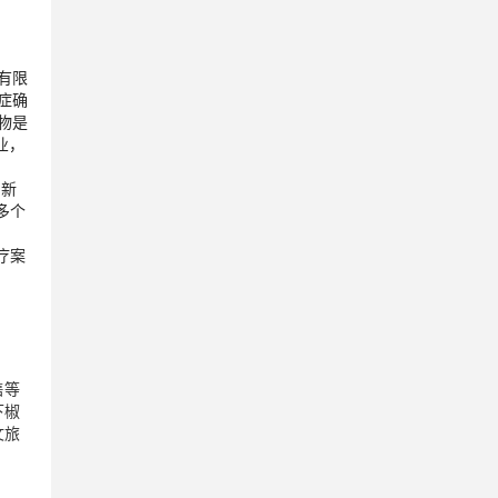
有限
症确
物是
业，
创新
克多个
疗案
售等
下椒
文旅