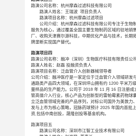
路演公司名称：杭州摩森过滤科技有限公司
路演人姓名：王瑞波 项目负责人
路演项目名称：杭州摩森过滤项目
公司介绍：杭州摩森过滤科技有限公司专注于生物制
服务为核心，通过覆盖全国主要生物制药区域的驻地销售
厂、收购天津赛尔源科技，中期优化产品与技术，长期
牌垄断实现国产替代。
路演项目四
路演公司名称：融冲（深圳）生物医疗科技有限责任公
路演人姓名：赵磊 投融资负责人
路演项目名称：泛血管介入创新器械领导者
公司介绍：融冲医疗是一家定位于泛血管介入领域研发
通路类产品四大领域，在深圳坪山拥有约 1200 平米
量样品的生产能力。公司于 2018 年 11 月 16
管高值介入行业，核心产品为创新型的雷帕霉素药物球
立泛血管领域完善的产品序列，对标公司国外为
美敦力
发与上市为核心策略，冠脉药球预计 2025 年国内首批上市
资,包括
中南创投
，晟隆创投等基金机构。
路演项目五
路演公司名称：深圳市江智工业技术有限公司