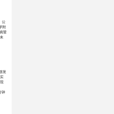
。公
学附
病管
，未
银发
，实
实现
分钟