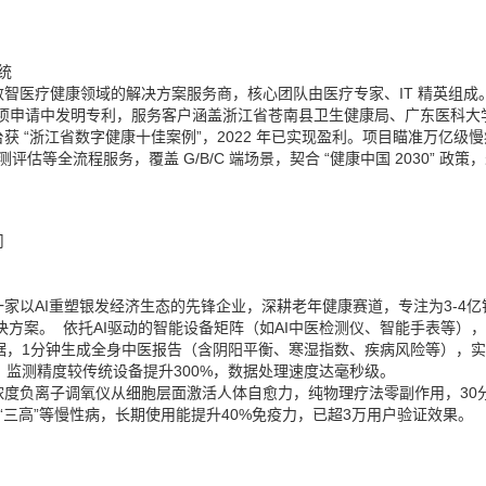
统
医疗健康领域的解决方案服务商，核心团队由医疗专家、IT 精英组成
15项申请中发明专利，服务客户涵盖浙江省苍南县卫生健康局、广东医科大
 “浙江省数字健康十佳案例”，2022 年已实现盈利。项目瞄准万亿级慢
估等全流程服务，覆盖 G/B/C 端场景，契合 “健康中国 2030” 政策
司
以AI重塑银发经济生态的先锋企业，深耕老年健康赛道，专注为3-4亿
决方案。 依托AI驱动的智能设备矩阵（如AI中医检测仪、智能手表等）
据，1分钟生成全身中医报告（含阴阳平衡、寒湿指数、疾病风险等），
，监测精度较传统设备提升300%，数据处理速度达毫秒级。
度负离子调氧仪从细胞层面激活人体自愈力，纯物理疗法零副作用，30
三高”等慢性病，长期使用能提升40%免疫力，已超3万用户验证效果。