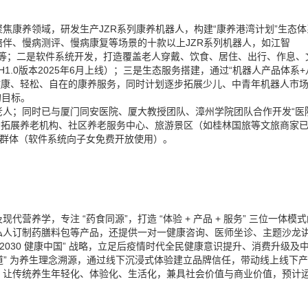
康养领域，研发生产JZR系列康养机器人，构建“康养港湾计划”生态体
伴、慢病测评、慢病康复等场景的十款以上JZR系列机器人，如江智
R580300等；二是软件系统开发，打造覆盖老人穿戴、饮食、居住、出行、作息、
H1.0版本2025年6月上线）；三是生态服务搭建，通过“机器人产品体系+
供健康、轻松、自在的康养服务，同时计划逐步拓展少儿、中青年机器人市
的目标。
；同时已与厦门同安医院、厦大教授团队、漳州学院团队合作开发“医
一步拓展养老机构、社区养老服务中心、旅游景区（如桂林国旅等文旅商家
女群体（软件系统向子女免费开放使用）。
养学，专注 “药食同源”，打造 “体验 + 产品 + 服务” 三位一体模
私人订制药膳料包等产品，还提供一对一健康咨询、医师坐诊、主题沙龙
2030 健康中国” 战略，立足后疫情时代全民健康意识提升、消费升级及
和之道” 为养生理念溯源，通过线下沉浸式体验建立品牌信任，带动线上线下
，让传统养生年轻化、体验化、生活化，兼具社会价值与商业价值，预计