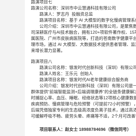
路演项目七
路演公司名称：深圳市中云慧通科技有限公司
路演人：罗志丹 投融资总监
路演项目名称：基于 AI 大模型的数字化慢病管理系
公司介绍：深圳市中云慧通科技有限公司，是聚焦数智
司深耕医疗与AI技术融合，拥有120+项软件著作权、
属医院、广州市皮肤病医院等，打造的苍南数字健康平台获
理市场，通过 AI 大模型、大数据技术提供患者管理、监测评
来增长潜力显著。
路演项目八
路演公司名称：银发时代创新科技（深圳）有限公
路演人姓名：王乐元 创始人
路演项目名称：银发时代AI老年健康综合服务商
公司介绍：银发时代创新科技（深圳）有限公司是一家
群体提供“前端智能监测+后端调理康养”的全链条健康解
时捕捉心率、血压、睡眠、经络状态等12项核心健康数
疾病预防、慢病管理与危险预警（可提前72小时预警）
后端凭借独家专利的生态级高浓度负离子技术，通过高浓
可缓解呼吸不畅、疲劳头晕、疼痛等不适，2个月可改善“
项目联系人：赵女士 18988784696（微信同号）