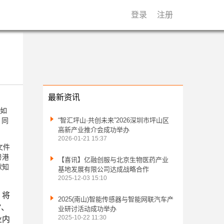
登录
注册
最新资讯
如

。同
“智汇坪山·共创未来”2026深圳市坪山区
高新产业推介会成功举办
2026-01-21 15:37
文件
粤港

【喜讯】亿融创服与北京生物医药产业
球知
基地发展有限公司达成战略合作
2025-12-03 15:10
】将

2025(南山)智能传感器与智能网联汽车产
”、
业研讨活动成功举办
2025-10-22 11:30
业内