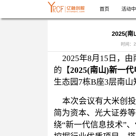
首页
活动中
2025
时间：2
2025年8月1
5
日，由
的【
2025(南山)新
生态园
7栋B座3层南
本次会议有
大米创投
简为资本、光大证券
等
绕“新一代信息技术”