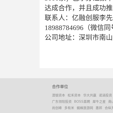
达成合作，并且成功推
联系人：亿融创服李先生 
18988784696（微信
公司地址：深圳市南山区
合作单位
澳银资本
松禾资本
华大共赢
诺涵投资
广东领阳投资
BOSS直聘
犀牛之星
南
尚创峰
多有米
蜘蛛旅游网
惠邦
合纵