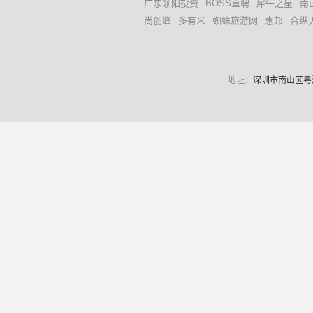
广东领阳投资
BOSS直聘
犀牛之星
南
尚创峰
多有米
蜘蛛旅游网
惠邦
合纵
地址：
深圳市南山区粤