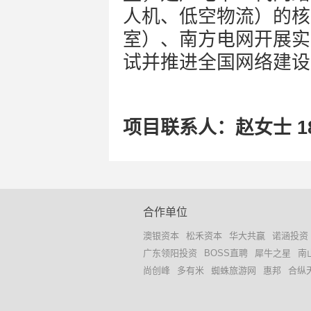
人机、低空物流）的核
室）、南方电网开展实际
试并推进全国网络建设
项目联系人：赵女士 18
合作单位
澳银资本
松禾资本
华大共赢
诺涵投资
广东领阳投资
BOSS直聘
犀牛之星
南
尚创峰
多有米
蜘蛛旅游网
惠邦
合纵