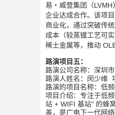
易・威登集团（
LVMH
企业达成合作。该项目聚
商业化，通过突破传统
成本（较蒸镀工艺可实
稀土金属等，推动 OL
路演项目五：
路演公司名称：深圳市
路演人姓名：闵少维 
路演
的项目名称：低频
项目介绍：专注于低频
站 + WIFI 基站
盖，是广电下一代网络