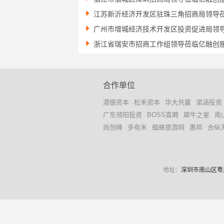

江苏新沂经济开发区驻珠三角招商局领导

广州市增城经济技术开发区投资促进局领

浙江省瑞安市招商工作组领导莅临亿融创
合作单位
澳银资本
松禾资本
华大共赢
诺涵投资
广东领阳投资
BOSS直聘
犀牛之星
南
尚创峰
多有米
蜘蛛旅游网
惠邦
合纵
地址：
深圳市南山区粤